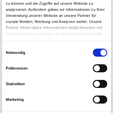
zu können und die Zugriffe auf unsere Website zu
analysieren. Außerdem geben wir Informationen zu Ihrer
Die evangelische Kirchengemeinde Ende ist mit
Verwendung unserer Website an unsere Partner für
einem Verpflegungsstand vor der Dorfkirche dabei.
soziale Medien, Werbung und Analysen weiter. Unsere
Wir freuen uns über Menschen, die einen Kuchen
Partner führen diese Informationen möglicherweise mit
backen oder am Tag am Stand aushelfen möchten.
weiteren Daten zusammen, die Sie ihnen bereitgestellt
haben oder die sie im Rahmen Ihrer Nutzung der Dienste
Haben Sie Lust, einen (einfachen) Kuchen
gesammelt haben.
Einwilligungsauswahl
beizusteuern? Haben Sie am 09.05.2026 ein paar
Notwendig
Stunden Zeit, um am Verpflegungsstand
mitzuhelfen?
Präferenzen
Dann melden Sie sich bei
Dörte Godejohan.
Statistiken
Marketing
Kontakte
Kalender