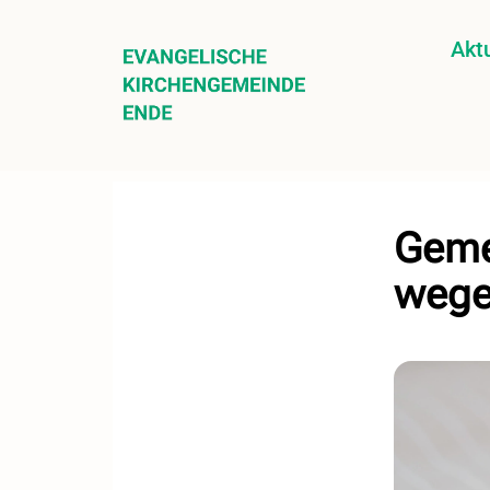
Aktu
Geme
wege