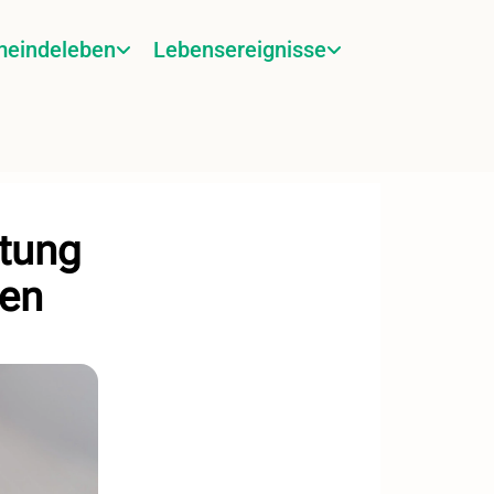
eindeleben
Lebensereignisse
tung
sen