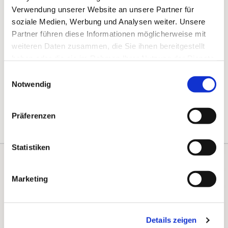
Verwendung unserer Website an unsere Partner für
soziale Medien, Werbung und Analysen weiter. Unsere
Partner führen diese Informationen möglicherweise mit
weiteren Daten zusammen, die Sie ihnen bereitgestellt
haben oder die sie im Rahmen Ihrer Nutzung der Dienste
gesammelt haben.
Einwilligungsauswahl
Notwendig
Präferenzen
Statistiken
Kontakte
Kalender
Marketing
Instagram
Details zeigen