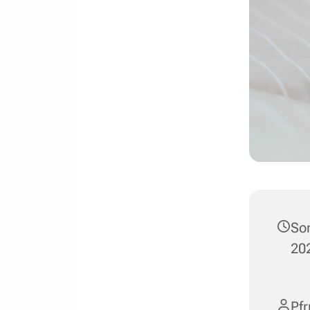
So
202
Pfr