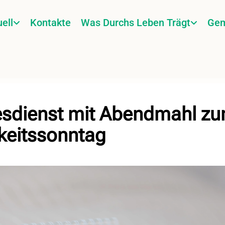
ell
Kontakte
Was Durchs Leben Trägt
Gem
esdienst mit Abendmahl z
keitssonntag