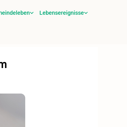
eindeleben
Lebensereignisse
um