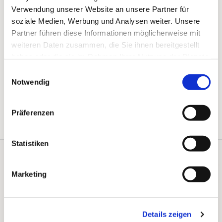
Verwendung unserer Website an unsere Partner für
soziale Medien, Werbung und Analysen weiter. Unsere
Partner führen diese Informationen möglicherweise mit
weiteren Daten zusammen, die Sie ihnen bereitgestellt
haben oder die sie im Rahmen Ihrer Nutzung der Dienste
gesammelt haben.
Einwilligungsauswahl
Notwendig
Präferenzen
Statistiken
Kontakte
Kalender
Marketing
Instagram
Details zeigen