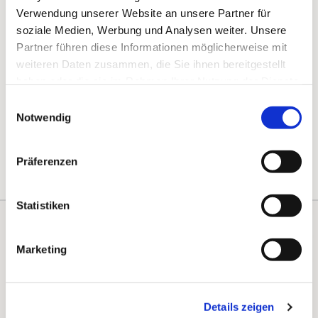
Verwendung unserer Website an unsere Partner für
soziale Medien, Werbung und Analysen weiter. Unsere
Partner führen diese Informationen möglicherweise mit
weiteren Daten zusammen, die Sie ihnen bereitgestellt
haben oder die sie im Rahmen Ihrer Nutzung der Dienste
gesammelt haben.
Einwilligungsauswahl
Notwendig
Präferenzen
Statistiken
Kontakte
Kalender
Marketing
Instagram
Details zeigen