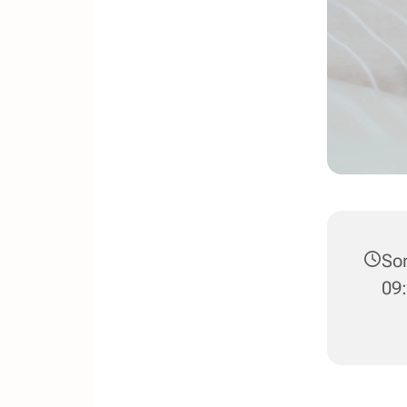
Son
09