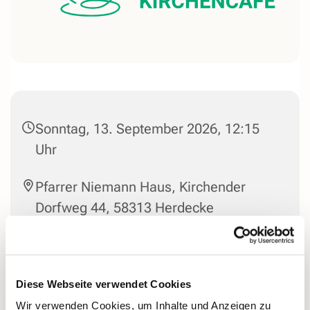
Sonntag, 13. September 2026, 12:15
Uhr
Pfarrer Niemann Haus, Kirchender
Dorfweg 44, 58313 Herdecke
Nach dem Gottesdienst gibt es bei gutem Kaffee die
Diese Webseite verwendet Cookies
Möglichkeit, ins Gespräch zu kommen und sich
Wir verwenden Cookies, um Inhalte und Anzeigen zu