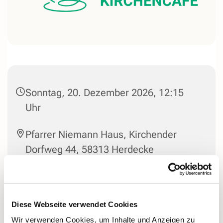
Sonntag, 20. Dezember 2026, 12:15
Uhr
Pfarrer Niemann Haus, Kirchender
Dorfweg 44, 58313 Herdecke
Nach dem Gottesdienst gibt es bei gutem Kaffee die
Diese Webseite verwendet Cookies
Möglichkeit, ins Gespräch zu kommen und sich
Wir verwenden Cookies, um Inhalte und Anzeigen zu