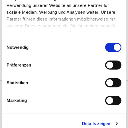
Verwendung unserer Website an unsere Partner für
soziale Medien, Werbung und Analysen weiter. Unsere
Partner führen diese Informationen möglicherweise mit
weiteren Daten zusammen, die Sie ihnen bereitgestellt
haben oder die sie im Rahmen Ihrer Nutzung der Dienste
gesammelt haben.
Einwilligungsauswahl
Notwendig
Präferenzen
Statistiken
Kontakte
Kalender
Marketing
Instagram
Details zeigen