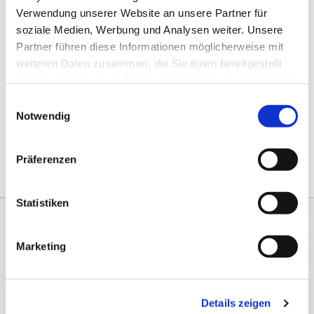
Verwendung unserer Website an unsere Partner für
soziale Medien, Werbung und Analysen weiter. Unsere
Partner führen diese Informationen möglicherweise mit
weiteren Daten zusammen, die Sie ihnen bereitgestellt
haben oder die sie im Rahmen Ihrer Nutzung der Dienste
gesammelt haben.
Einwilligungsauswahl
Notwendig
Präferenzen
Statistiken
Kontakte
Kalender
Marketing
Instagram
Details zeigen