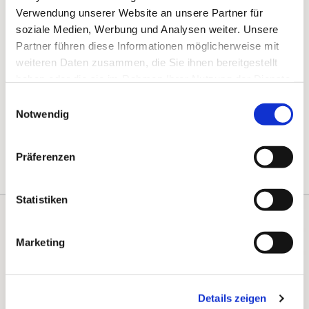
Verwendung unserer Website an unsere Partner für
soziale Medien, Werbung und Analysen weiter. Unsere
Partner führen diese Informationen möglicherweise mit
weiteren Daten zusammen, die Sie ihnen bereitgestellt
haben oder die sie im Rahmen Ihrer Nutzung der Dienste
gesammelt haben.
Einwilligungsauswahl
Notwendig
Präferenzen
Statistiken
Kontakte
Kalender
Marketing
Instagram
Details zeigen