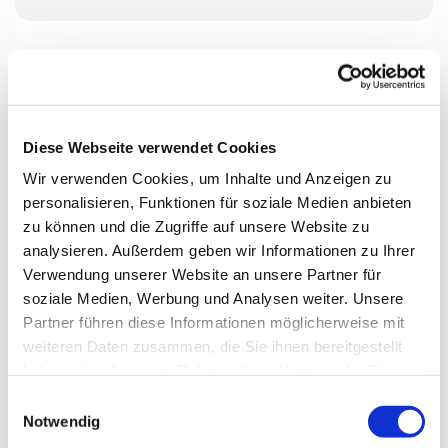
Unser Kirchenchor besteht aus 17 engagierten
Sängern und Sängerinnen, die gemeinsam
vierstimmig in Sopran, Alt, Tenor und Bass
musizieren.
Diese Webseite verwendet Cookies
Mit Freude gestalten wir Gottesdienste und kirchliche
Wir verwenden Cookies, um Inhalte und Anzeigen zu
Feste musikalisch mit.
personalisieren, Funktionen für soziale Medien anbieten
Geprobt wird jeden
Montag um 20 Uhr
im Martin-
zu können und die Zugriffe auf unsere Website zu
Luther-Gemeindehaus.
analysieren. Außerdem geben wir Informationen zu Ihrer
Verwendung unserer Website an unsere Partner für
Gemeinschaft wird bei uns groß geschrieben – wir
soziale Medien, Werbung und Analysen weiter. Unsere
lachen viel, sind gesellig und unternehmen auch
Partner führen diese Informationen möglicherweise mit
gemeinsame Ausflüge.
weiteren Daten zusammen, die Sie ihnen bereitgestellt
Neue Stimmen, vor allem Bässe, sind herzlich
haben oder die sie im Rahmen Ihrer Nutzung der Dienste
willkommen.
gesammelt haben.
Einwilligungsauswahl
Notwendig