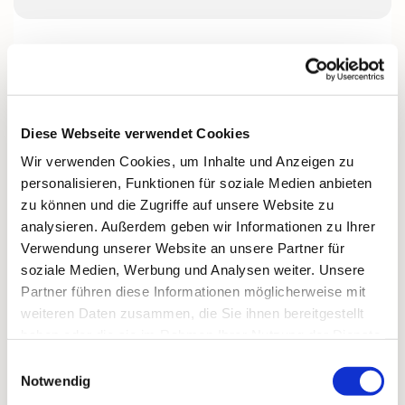
Unser Kirchenchor besteht aus 17 engagierten
Sängern und Sängerinnen, die gemeinsam
vierstimmig in Sopran, Alt, Tenor und Bass
musizieren.
Diese Webseite verwendet Cookies
Mit Freude gestalten wir Gottesdienste und kirchliche
Wir verwenden Cookies, um Inhalte und Anzeigen zu
Feste musikalisch mit.
personalisieren, Funktionen für soziale Medien anbieten
Geprobt wird jeden
Montag um 20 Uhr
im Martin-
zu können und die Zugriffe auf unsere Website zu
Luther-Gemeindehaus.
analysieren. Außerdem geben wir Informationen zu Ihrer
Verwendung unserer Website an unsere Partner für
Gemeinschaft wird bei uns groß geschrieben – wir
soziale Medien, Werbung und Analysen weiter. Unsere
lachen viel, sind gesellig und unternehmen auch
Partner führen diese Informationen möglicherweise mit
gemeinsame Ausflüge.
weiteren Daten zusammen, die Sie ihnen bereitgestellt
Neue Stimmen, vor allem Bässe, sind herzlich
haben oder die sie im Rahmen Ihrer Nutzung der Dienste
willkommen.
gesammelt haben.
Einwilligungsauswahl
Notwendig