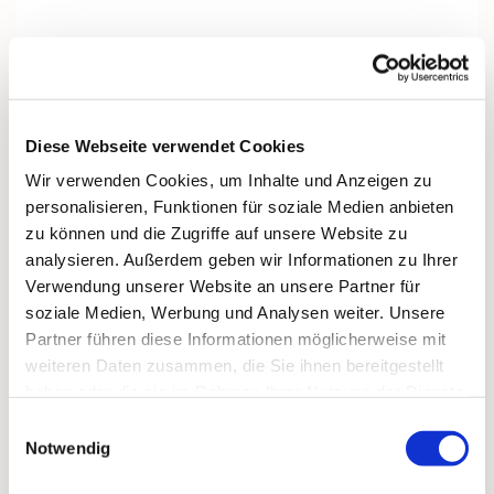
Unser Kirchenchor besteht aus 17 engagierten
Sängern und Sängerinnen, die gemeinsam
vierstimmig in Sopran, Alt, Tenor und Bass
musizieren.
Diese Webseite verwendet Cookies
Mit Freude gestalten wir Gottesdienste und kirchliche
Feste musikalisch mit.
Wir verwenden Cookies, um Inhalte und Anzeigen zu
Geprobt wird jeden
Montag um 20 Uhr
im Martin-
personalisieren, Funktionen für soziale Medien anbieten
Luther-Gemeindehaus.
zu können und die Zugriffe auf unsere Website zu
analysieren. Außerdem geben wir Informationen zu Ihrer
Gemeinschaft wird bei uns groß geschrieben – wir
Verwendung unserer Website an unsere Partner für
lachen viel, sind gesellig und unternehmen auch
soziale Medien, Werbung und Analysen weiter. Unsere
gemeinsame Ausflüge.
Partner führen diese Informationen möglicherweise mit
Neue Stimmen, vor allem Bässe, sind herzlich
weiteren Daten zusammen, die Sie ihnen bereitgestellt
willkommen.
haben oder die sie im Rahmen Ihrer Nutzung der Dienste
gesammelt haben.
Einwilligungsauswahl
Notwendig