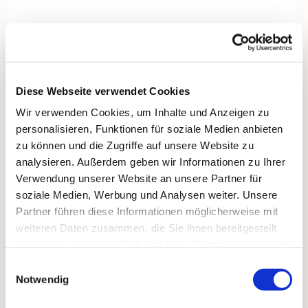
Unser Kirchenchor besteht aus 17 engagierten
Sängern und Sängerinnen, die gemeinsam
vierstimmig in Sopran, Alt, Tenor und Bass
musizieren.
Diese Webseite verwendet Cookies
Mit Freude gestalten wir Gottesdienste und kirchliche
Feste musikalisch mit.
Wir verwenden Cookies, um Inhalte und Anzeigen zu
Geprobt wird jeden
Montag um 20 Uhr
im Martin-
personalisieren, Funktionen für soziale Medien anbieten
Luther-Gemeindehaus.
zu können und die Zugriffe auf unsere Website zu
analysieren. Außerdem geben wir Informationen zu Ihrer
Gemeinschaft wird bei uns groß geschrieben – wir
Verwendung unserer Website an unsere Partner für
lachen viel, sind gesellig und unternehmen auch
soziale Medien, Werbung und Analysen weiter. Unsere
gemeinsame Ausflüge.
Partner führen diese Informationen möglicherweise mit
Neue Stimmen, vor allem Bässe, sind herzlich
weiteren Daten zusammen, die Sie ihnen bereitgestellt
willkommen.
haben oder die sie im Rahmen Ihrer Nutzung der Dienste
gesammelt haben.
Einwilligungsauswahl
Notwendig