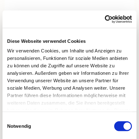
Unser Kirchenchor besteht aus 17 engagierten
Sängern und Sängerinnen, die gemeinsam
vierstimmig in Sopran, Alt, Tenor und Bass
musizieren.
Diese Webseite verwendet Cookies
Mit Freude gestalten wir Gottesdienste und kirchliche
Feste musikalisch mit.
Wir verwenden Cookies, um Inhalte und Anzeigen zu
Geprobt wird jeden
Montag um 20 Uhr
im Martin-
personalisieren, Funktionen für soziale Medien anbieten
Luther-Gemeindehaus.
zu können und die Zugriffe auf unsere Website zu
analysieren. Außerdem geben wir Informationen zu Ihrer
Gemeinschaft wird bei uns groß geschrieben – wir
Verwendung unserer Website an unsere Partner für
lachen viel, sind gesellig und unternehmen auch
soziale Medien, Werbung und Analysen weiter. Unsere
gemeinsame Ausflüge.
Partner führen diese Informationen möglicherweise mit
Neue Stimmen, vor allem Bässe, sind herzlich
weiteren Daten zusammen, die Sie ihnen bereitgestellt
willkommen.
haben oder die sie im Rahmen Ihrer Nutzung der Dienste
gesammelt haben.
Einwilligungsauswahl
Notwendig