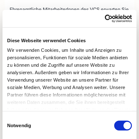
Ehrenamtliche MitarbeiterInnen des VCS erwarten Sie
auf der «Lebensbank« am Evangelischen Friedhof in
Kirchende.
Wir bieten Ihnen, egal ob jung oder
alt, die
Diese Webseite verwendet Cookies
Gelegenheit, miteinander ins
Gespräch zu kommen,
Wir verwenden Cookies, um Inhalte und Anzeigen zu
Ihrer Trauer
einen Ort zu geben, aber auch
personalisieren, Funktionen für soziale Medien anbieten
Ihr
Hoffnungen für das zukünftige Leben
ohne den
zu können und die Zugriffe auf unsere Website zu
geliebten Menschen.
analysieren. Außerdem geben wir Informationen zu Ihrer
Bei Regenwetter treffen wir uns donnerstags
in der
Verwendung unserer Website an unsere Partner für
„Speisekammer 16“ (ehemals Blumen König),
soziale Medien, Werbung und Analysen weiter. Unsere
Kirchender Dorfweg 16.
Partner führen diese Informationen möglicherweise mit
weiteren Daten zusammen, die Sie ihnen bereitgestellt
haben oder die sie im Rahmen Ihrer Nutzung der Dienste
gesammelt haben.
Einwilligungsauswahl
Notwendig