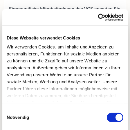
Ehrenamtliche MitarbeiterInnen des VCS erwarten Sie
auf der «Lebensbank« am Evangelischen Friedhof in
Kirchende.
Wir bieten Ihnen, egal ob jung oder
alt, die
Diese Webseite verwendet Cookies
Gelegenheit, miteinander ins
Gespräch zu kommen,
Wir verwenden Cookies, um Inhalte und Anzeigen zu
Ihrer Trauer
einen Ort zu geben, aber auch
personalisieren, Funktionen für soziale Medien anbieten
Ihr
Hoffnungen für das zukünftige Leben
ohne den
zu können und die Zugriffe auf unsere Website zu
geliebten Menschen.
analysieren. Außerdem geben wir Informationen zu Ihrer
Bei Regenwetter treffen wir uns donnerstags
in der
Verwendung unserer Website an unsere Partner für
„Speisekammer 16“ (ehemals Blumen König),
soziale Medien, Werbung und Analysen weiter. Unsere
Kirchender Dorfweg 16.
Partner führen diese Informationen möglicherweise mit
weiteren Daten zusammen, die Sie ihnen bereitgestellt
haben oder die sie im Rahmen Ihrer Nutzung der Dienste
gesammelt haben.
Einwilligungsauswahl
Notwendig