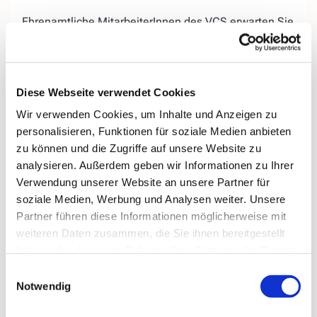
Ehrenamtliche MitarbeiterInnen des VCS erwarten Sie
auf der «Lebensbank« am Evangelischen Friedhof in
Kirchende.
Wir bieten Ihnen, egal ob jung oder
alt, die
Diese Webseite verwendet Cookies
Gelegenheit, miteinander ins
Gespräch zu kommen,
Wir verwenden Cookies, um Inhalte und Anzeigen zu
Ihrer Trauer
einen Ort zu geben, aber auch
personalisieren, Funktionen für soziale Medien anbieten
Ihr
Hoffnungen für das zukünftige Leben
ohne den
zu können und die Zugriffe auf unsere Website zu
geliebten Menschen.
analysieren. Außerdem geben wir Informationen zu Ihrer
Bei Regenwetter treffen wir uns donnerstags
in der
Verwendung unserer Website an unsere Partner für
„Speisekammer 16“ (ehemals Blumen König),
soziale Medien, Werbung und Analysen weiter. Unsere
Kirchender Dorfweg 16.
Partner führen diese Informationen möglicherweise mit
weiteren Daten zusammen, die Sie ihnen bereitgestellt
haben oder die sie im Rahmen Ihrer Nutzung der Dienste
gesammelt haben.
Einwilligungsauswahl
Notwendig