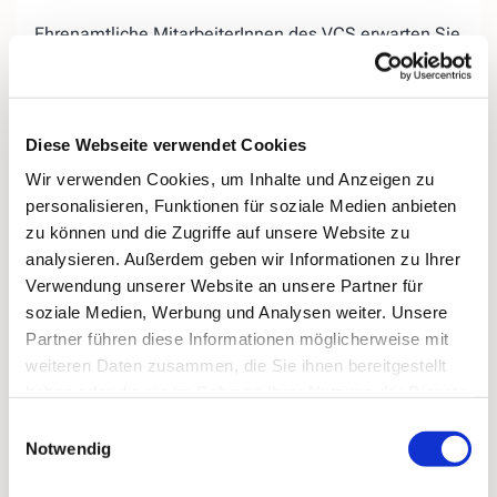
Ehrenamtliche MitarbeiterInnen des VCS erwarten Sie
auf der «Lebensbank« am Evangelischen Friedhof in
Kirchende.
Wir bieten Ihnen, egal ob jung oder
alt, die
Diese Webseite verwendet Cookies
Gelegenheit, miteinander ins
Gespräch zu kommen,
Wir verwenden Cookies, um Inhalte und Anzeigen zu
Ihrer Trauer
einen Ort zu geben, aber auch
personalisieren, Funktionen für soziale Medien anbieten
Ihr
Hoffnungen für das zukünftige Leben
ohne den
zu können und die Zugriffe auf unsere Website zu
geliebten Menschen.
analysieren. Außerdem geben wir Informationen zu Ihrer
Bei Regenwetter treffen wir uns donnerstags
in der
Verwendung unserer Website an unsere Partner für
„Speisekammer 16“ (ehemals Blumen König),
soziale Medien, Werbung und Analysen weiter. Unsere
Kirchender Dorfweg 16.
Partner führen diese Informationen möglicherweise mit
weiteren Daten zusammen, die Sie ihnen bereitgestellt
haben oder die sie im Rahmen Ihrer Nutzung der Dienste
gesammelt haben.
Einwilligungsauswahl
Notwendig