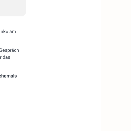
bank« am
Gespräch
r das
(ehemals