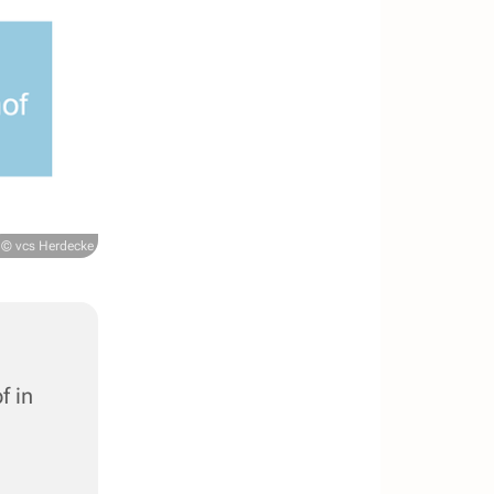
© vcs Herdecke
f in