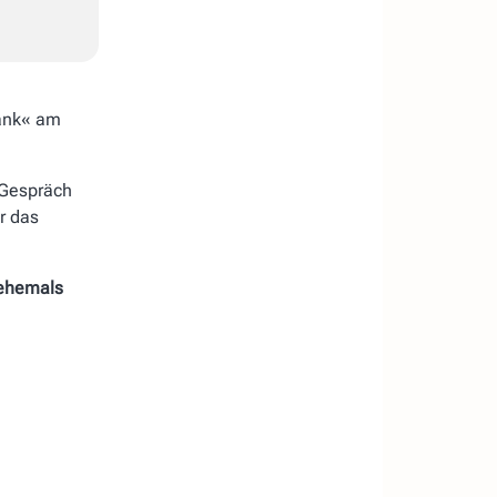
bank« am
Gespräch
r das
(ehemals