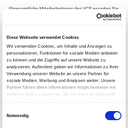
Ehrenamtliche MitarbeiterInnen des VCS erwarten Sie
auf der «Lebensbank« am Evangelischen Friedhof in
Kirchende.
Wir bieten Ihnen, egal ob jung oder
alt, die
Diese Webseite verwendet Cookies
Gelegenheit, miteinander ins
Gespräch zu kommen,
Wir verwenden Cookies, um Inhalte und Anzeigen zu
Ihrer Trauer
einen Ort zu geben, aber auch
personalisieren, Funktionen für soziale Medien anbieten
Ihr
Hoffnungen für das zukünftige Leben
ohne den
zu können und die Zugriffe auf unsere Website zu
geliebten Menschen.
analysieren. Außerdem geben wir Informationen zu Ihrer
Bei Regenwetter treffen wir uns donnerstags
in der
Verwendung unserer Website an unsere Partner für
„Speisekammer 16“ (ehemals Blumen König),
soziale Medien, Werbung und Analysen weiter. Unsere
Kirchender Dorfweg 16.
Partner führen diese Informationen möglicherweise mit
weiteren Daten zusammen, die Sie ihnen bereitgestellt
haben oder die sie im Rahmen Ihrer Nutzung der Dienste
gesammelt haben.
Einwilligungsauswahl
Notwendig