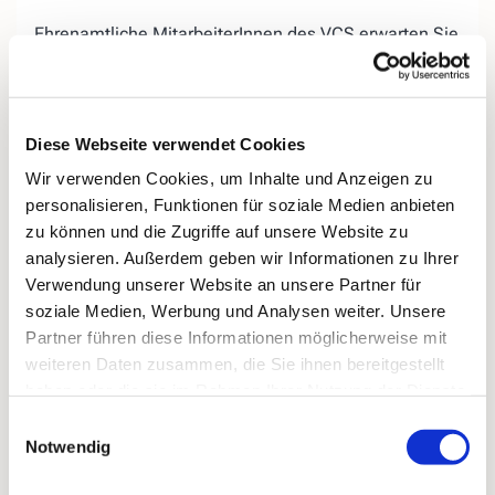
Ehrenamtliche MitarbeiterInnen des VCS erwarten Sie
auf der «Lebensbank« am Evangelischen Friedhof in
Kirchende.
Wir bieten Ihnen, egal ob jung oder
alt, die
Diese Webseite verwendet Cookies
Gelegenheit, miteinander ins
Gespräch zu kommen,
Wir verwenden Cookies, um Inhalte und Anzeigen zu
Ihrer Trauer
einen Ort zu geben, aber auch
personalisieren, Funktionen für soziale Medien anbieten
Ihr
Hoffnungen für das zukünftige Leben
ohne den
zu können und die Zugriffe auf unsere Website zu
geliebten Menschen.
analysieren. Außerdem geben wir Informationen zu Ihrer
Bei Regenwetter treffen wir uns donnerstags
in der
Verwendung unserer Website an unsere Partner für
„Speisekammer 16“ (ehemals Blumen König),
soziale Medien, Werbung und Analysen weiter. Unsere
Kirchender Dorfweg 16.
Partner führen diese Informationen möglicherweise mit
weiteren Daten zusammen, die Sie ihnen bereitgestellt
haben oder die sie im Rahmen Ihrer Nutzung der Dienste
gesammelt haben.
Einwilligungsauswahl
Notwendig