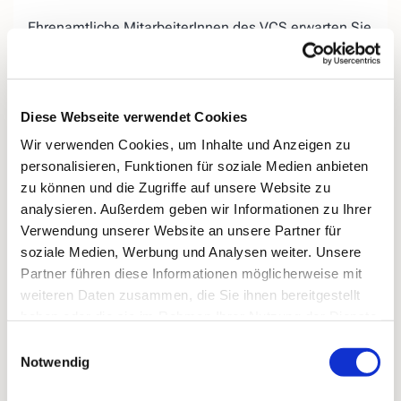
Ehrenamtliche MitarbeiterInnen des VCS erwarten Sie
auf der «Lebensbank« am Evangelischen Friedhof in
Kirchende.
Wir bieten Ihnen, egal ob jung oder
alt, die
Diese Webseite verwendet Cookies
Gelegenheit, miteinander ins
Gespräch zu kommen,
Wir verwenden Cookies, um Inhalte und Anzeigen zu
Ihrer Trauer
einen Ort zu geben, aber auch
personalisieren, Funktionen für soziale Medien anbieten
Ihr
Hoffnungen für das zukünftige Leben
ohne den
zu können und die Zugriffe auf unsere Website zu
geliebten Menschen.
analysieren. Außerdem geben wir Informationen zu Ihrer
Bei Regenwetter treffen wir uns donnerstags
in der
Verwendung unserer Website an unsere Partner für
„Speisekammer 16“ (ehemals Blumen König),
soziale Medien, Werbung und Analysen weiter. Unsere
Kirchender Dorfweg 16.
Partner führen diese Informationen möglicherweise mit
weiteren Daten zusammen, die Sie ihnen bereitgestellt
haben oder die sie im Rahmen Ihrer Nutzung der Dienste
gesammelt haben.
Einwilligungsauswahl
Notwendig