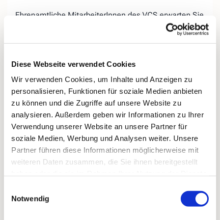
Ehrenamtliche MitarbeiterInnen des VCS erwarten Sie
auf der «Lebensbank« am Evangelischen Friedhof in
Kirchende.
Wir bieten Ihnen, egal ob jung oder
alt, die
Diese Webseite verwendet Cookies
Gelegenheit, miteinander ins
Gespräch zu kommen,
Wir verwenden Cookies, um Inhalte und Anzeigen zu
Ihrer Trauer
einen Ort zu geben, aber auch
personalisieren, Funktionen für soziale Medien anbieten
Ihr
Hoffnungen für das zukünftige Leben
ohne den
zu können und die Zugriffe auf unsere Website zu
geliebten Menschen.
analysieren. Außerdem geben wir Informationen zu Ihrer
Bei Regenwetter treffen wir uns donnerstags
in der
Verwendung unserer Website an unsere Partner für
„Speisekammer 16“ (ehemals Blumen König),
soziale Medien, Werbung und Analysen weiter. Unsere
Kirchender Dorfweg 16.
Partner führen diese Informationen möglicherweise mit
weiteren Daten zusammen, die Sie ihnen bereitgestellt
haben oder die sie im Rahmen Ihrer Nutzung der Dienste
gesammelt haben.
Einwilligungsauswahl
Notwendig