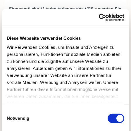
Ehrenamtliche MitarbeiterInnen des VCS erwarten Sie
auf der «Lebensbank« am Evangelischen Friedhof in
Kirchende.
Wir bieten Ihnen, egal ob jung oder
alt, die
Diese Webseite verwendet Cookies
Gelegenheit, miteinander ins
Gespräch zu kommen,
Wir verwenden Cookies, um Inhalte und Anzeigen zu
Ihrer Trauer
einen Ort zu geben, aber auch
personalisieren, Funktionen für soziale Medien anbieten
Ihr
Hoffnungen für das zukünftige Leben
ohne den
zu können und die Zugriffe auf unsere Website zu
geliebten Menschen.
analysieren. Außerdem geben wir Informationen zu Ihrer
Bei Regenwetter treffen wir uns donnerstags
in der
Verwendung unserer Website an unsere Partner für
„Speisekammer 16“ (ehemals Blumen König),
soziale Medien, Werbung und Analysen weiter. Unsere
Kirchender Dorfweg 16.
Partner führen diese Informationen möglicherweise mit
weiteren Daten zusammen, die Sie ihnen bereitgestellt
haben oder die sie im Rahmen Ihrer Nutzung der Dienste
gesammelt haben.
Einwilligungsauswahl
Notwendig