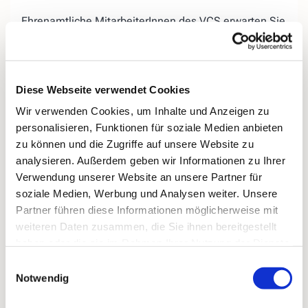
Ehrenamtliche MitarbeiterInnen des VCS erwarten Sie
auf der «Lebensbank« am Evangelischen Friedhof in
Kirchende.
Wir bieten Ihnen, egal ob jung oder
alt, die
Diese Webseite verwendet Cookies
Gelegenheit, miteinander ins
Gespräch zu kommen,
Wir verwenden Cookies, um Inhalte und Anzeigen zu
Ihrer Trauer
einen Ort zu geben, aber auch
personalisieren, Funktionen für soziale Medien anbieten
Ihr
Hoffnungen für das zukünftige Leben
ohne den
zu können und die Zugriffe auf unsere Website zu
geliebten Menschen.
analysieren. Außerdem geben wir Informationen zu Ihrer
Bei Regenwetter treffen wir uns donnerstags
in der
Verwendung unserer Website an unsere Partner für
„Speisekammer 16“ (ehemals Blumen König),
soziale Medien, Werbung und Analysen weiter. Unsere
Kirchender Dorfweg 16.
Partner führen diese Informationen möglicherweise mit
weiteren Daten zusammen, die Sie ihnen bereitgestellt
haben oder die sie im Rahmen Ihrer Nutzung der Dienste
gesammelt haben.
Einwilligungsauswahl
Notwendig