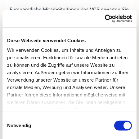
Ehrenamtliche MitarbeiterInnen des VCS erwarten Sie
auf der «Lebensbank« am Evangelischen Friedhof in
Kirchende.
Wir bieten Ihnen, egal ob jung oder
alt, die
Diese Webseite verwendet Cookies
Gelegenheit, miteinander ins
Gespräch zu kommen,
Wir verwenden Cookies, um Inhalte und Anzeigen zu
Ihrer Trauer
einen Ort zu geben, aber auch
personalisieren, Funktionen für soziale Medien anbieten
Ihr
Hoffnungen für das zukünftige Leben
ohne den
zu können und die Zugriffe auf unsere Website zu
geliebten Menschen.
analysieren. Außerdem geben wir Informationen zu Ihrer
Bei Regenwetter treffen wir uns donnerstags
in der
Verwendung unserer Website an unsere Partner für
„Speisekammer 16“ (ehemals Blumen König),
soziale Medien, Werbung und Analysen weiter. Unsere
Kirchender Dorfweg 16.
Partner führen diese Informationen möglicherweise mit
weiteren Daten zusammen, die Sie ihnen bereitgestellt
haben oder die sie im Rahmen Ihrer Nutzung der Dienste
gesammelt haben.
Einwilligungsauswahl
Notwendig