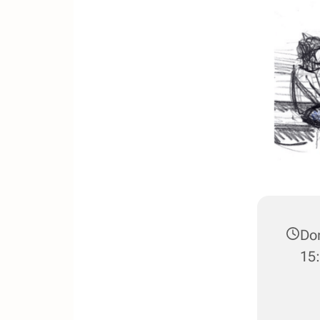
Don
15: