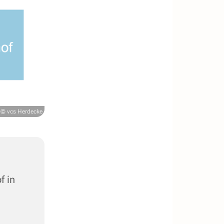
© vcs Herdecke
f in