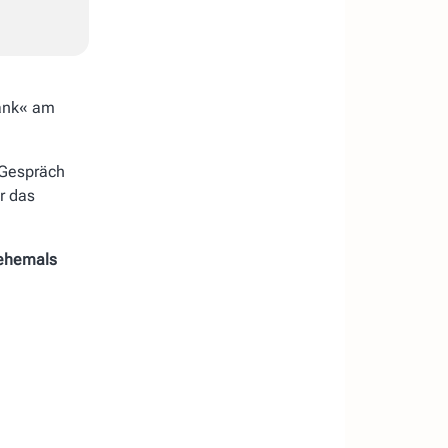
bank« am
Gespräch
r das
(ehemals