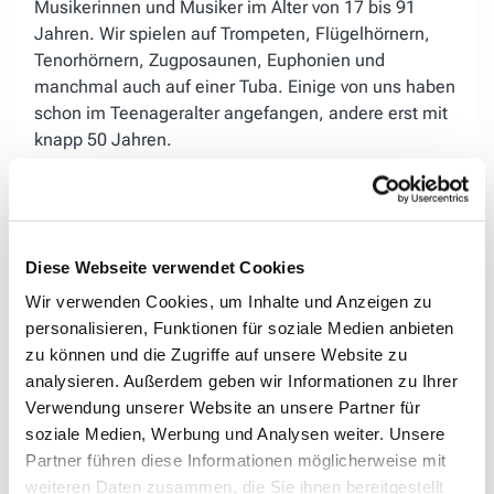
Musikerinnen und Musiker im Alter von 17 bis 91
Jahren. Wir spielen auf Trompeten, Flügelhörnern,
Tenorhörnern, Zugposaunen, Euphonien und
manchmal auch auf einer Tuba. Einige von uns haben
schon im Teenageralter angefangen, andere erst mit
knapp 50 Jahren.
Der Posaunenchor begleitet viele Anlässe, darunter
Gottesdienste in und außerhalb der Kirche, besondere
Jubiläen, das Kurrendeblasen auf der Straße in der
Advents- und Weihnachtszeit, die Sommerserenade
Diese Webseite verwendet Cookies
vor der Dorfkirche, die Feier zu Sankt Martin und
Wir verwenden Cookies, um Inhalte und Anzeigen zu
vieles mehr. Unser Repertoire reicht dabei vom Barock
personalisieren, Funktionen für soziale Medien anbieten
bis in die Moderne und umfasst geistliche und
zu können und die Zugriffe auf unsere Website zu
weltliche Musik von Chorälen über Klassik bis Swing.
analysieren. Außerdem geben wir Informationen zu Ihrer
Verwendung unserer Website an unsere Partner für
Aufgrund unseres Durchschnittsalters von deutlich
soziale Medien, Werbung und Analysen weiter. Unsere
über 60 Jahren droht uns das allmähliche Aussterben,
Partner führen diese Informationen möglicherweise mit
wenn es uns nicht gelingt, neue Bläserinnen und
weiteren Daten zusammen, die Sie ihnen bereitgestellt
Bläser zu gewinnen. Interessierte sind daher herzlich