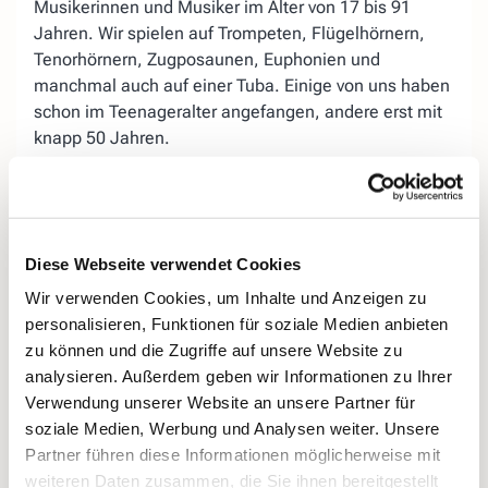
Musikerinnen und Musiker im Alter von 17 bis 91
Jahren. Wir spielen auf Trompeten, Flügelhörnern,
Tenorhörnern, Zugposaunen, Euphonien und
manchmal auch auf einer Tuba. Einige von uns haben
schon im Teenageralter angefangen, andere erst mit
knapp 50 Jahren.
Der Posaunenchor begleitet viele Anlässe, darunter
Gottesdienste in und außerhalb der Kirche, besondere
Jubiläen, das Kurrendeblasen auf der Straße in der
Advents- und Weihnachtszeit, die Sommerserenade
Diese Webseite verwendet Cookies
vor der Dorfkirche, die Feier zu Sankt Martin und
Wir verwenden Cookies, um Inhalte und Anzeigen zu
vieles mehr. Unser Repertoire reicht dabei vom Barock
personalisieren, Funktionen für soziale Medien anbieten
bis in die Moderne und umfasst geistliche und
zu können und die Zugriffe auf unsere Website zu
weltliche Musik von Chorälen über Klassik bis Swing.
analysieren. Außerdem geben wir Informationen zu Ihrer
Verwendung unserer Website an unsere Partner für
Aufgrund unseres Durchschnittsalters von deutlich
soziale Medien, Werbung und Analysen weiter. Unsere
über 60 Jahren droht uns das allmähliche Aussterben,
Partner führen diese Informationen möglicherweise mit
wenn es uns nicht gelingt, neue Bläserinnen und
weiteren Daten zusammen, die Sie ihnen bereitgestellt
Bläser zu gewinnen. Interessierte sind daher herzlich