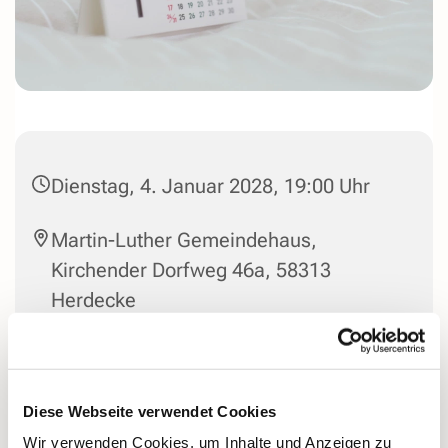
Dienstag, 4. Januar 2028, 19:00 Uhr
Martin-Luther Gemeindehaus,
Kirchender Dorfweg 46a, 58313
Herdecke
Leitung: Wolfgang Hermann 603329,
Chorsprecher: Frank Heyermann
916344
Diese Webseite verwendet Cookies
Wir verwenden Cookies, um Inhalte und Anzeigen zu