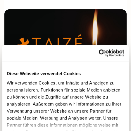
Diese Webseite verwendet Cookies
© TAIZÉ
Wir verwenden Cookies, um Inhalte und Anzeigen zu
personalisieren, Funktionen für soziale Medien anbieten
Taizé Gesänge für die Osternacht üben
zu können und die Zugriffe auf unsere Website zu
Wer hat Lust, vorab die Taizé Gesänge zu üben, die
analysieren. Außerdem geben wir Informationen zu Ihrer
wir in der Osternacht im Dunkeln singen?
Verwendung unserer Website an unsere Partner für
soziale Medien, Werbung und Analysen weiter. Unsere
Wir treffen uns am Montag, 30.03.2026, um 20 Uhr in
Partner führen diese Informationen möglicherweise mit
der Dorfkirche Ende.